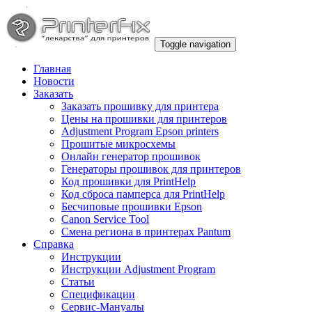
Toggle navigation
Главная
Новости
Заказать
Заказать прошивку для принтера
Цены на прошивки для принтеров
Adjustment Program Epson printers
Прошитые микросхемы
Онлайн генератор прошивок
Генераторы прошивок для принтеров
Код прошивки для PrintHelp
Код сброса памперса для PrintHelp
Беcчиповые прошивки Epson
Canon Service Tool
Смена региона в принтерах Pantum
Справка
Инструкции
Инструкции Adjustment Program
Статьи
Спецификации
Сервис-Мануалы