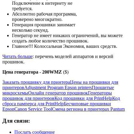
Подключение к интернету не
требуется.
Абсолютно рабочая программа,
проверено многократно.
Генерация прошивки занимает
несколько секунд.
Генератор не имеет никаких ограничений, вы можете
создать любое количество прошивок.
Главное!!! Колоссальная Экономия, ваших средств.
Читать больше
: перечень моделей аппаратов и версий
прошивок.
Цена генератора - 200WMZ
($)
Заказать прошивку для принтера
Цены на прошивки для
принтеров
Adjustment Program Epson printers
Прошитые
микросхемы
Онлайн генератор прошивок
Генераторы
прошивок для принтеров
Код прошивки для PrintHelp
Код
сброса памперса для PrintHelp
Беcчиповые прошивки
Epson
Canon Service Tool
Смена региона в принтерах Pantum
Для связи:
Послать сообщение